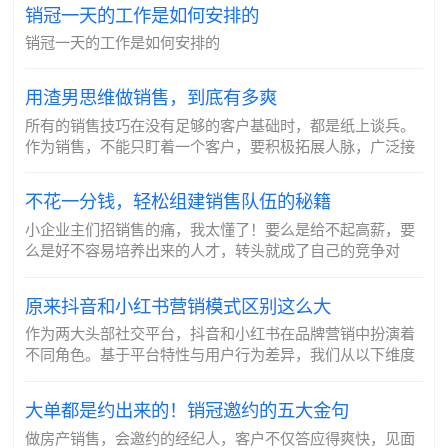
销冠一天的工作是如何安排的
销冠一天的工作是如何安排的
用渣男思维做销售，到底有多爽
所有的销售技巧在没有足够的客户基础时，都是纸上谈兵。
作为销售，不能只盯着一个客户，要积极拓展人脉，广泛接
触潜在客户。参加各种活动、利用社交媒体，不放过任何一
个可能的机会。就像“渣”起来的时候，身边总是...
不花一分钱，轻松组建销售队伍的秘籍
小企业主们招销售的痛，我太懂了！要么是给不起高薪，要
么是好不容易培养出来的人才，转头就成了自己的竞争对
手，实在是让人头疼！但是别担心，只要你学会我这几招，
分分钟就能秒变招聘大神！首先，把招聘销售改...
原来抖音和小红书营销模式区别这么大
作为两大头部社交平台，抖音和小红书在品牌营销中扮演着
不同角色。基于平台特性与用户行为差异，我们从以下维度
拆解其核心差异。
大单都是约出来的！销冠邀约的五大金句
做房产销售，会邀约的经纪人，客户不仅答应得爽快，见面