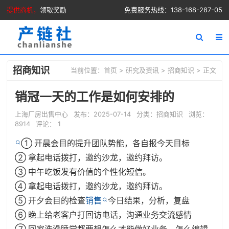
提供商机，
领取奖励
免费服务热线：138-168-287-05
招商知识
当前位置：
首页
>
研究及资讯
>
招商知识
> 正文
销冠一天的工作是如何安排的
上海厂房出售中心
发布：2025-07-14
分类：
招商知识
浏览：
8914
评论： 1
① 开晨会目的提升团队势能，各自报今天目标

② 拿起电话拨打，邀约沙龙，邀约拜访。

③ 中午吃饭发有价值的个性化短信。

④ 拿起电话拨打，邀约沙龙，邀约拜访。

⑤ 开夕会目的检查
销售
今日结果，分析，复盘

⑥ 晚上给老客户打回访电话，沟通业务交流感情
