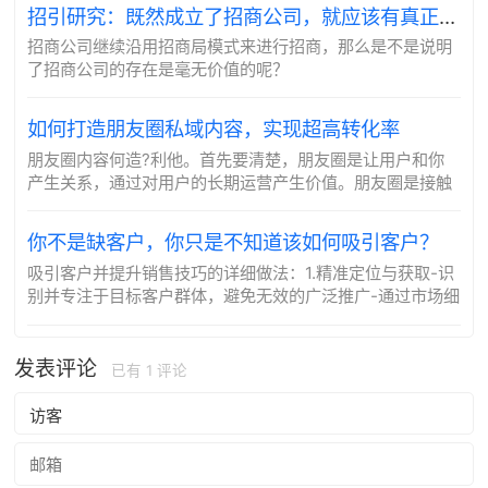
招引研究：既然成立了招商公司，就应该有真正“市场化”的思维
招商公司继续沿用招商局模式来进行招商，那么是不是说明
了招商公司的存在是毫无价值的呢？
如何打造朋友圈私域内容，实现超高转化率
朋友圈内容何造?利他。首先要清楚，朋友圈是让用户和你
产生关系，通过对用户的长期运营产生价值。朋友圈是接触
你的用户触点最多的地方，所以内容打造一定是重中之重。
天天发鸡汤，硬广，琐事的朋友圈，价值一定是大...
你不是缺客户，你只是不知道该如何吸引客户？
吸引客户并提升销售技巧的详细做法：1.精准定位与获取-识
别并专注于目标客户群体，避免无效的广泛推广-通过市场细
分，找到最有可能对你的产品或服务感兴趣的客户-利用客户
数据和行为分析来定制营销策略，提高...
发表评论
已有
1
评论