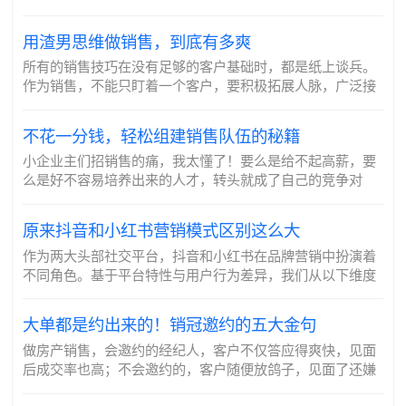
用渣男思维做销售，到底有多爽
所有的销售技巧在没有足够的客户基础时，都是纸上谈兵。
作为销售，不能只盯着一个客户，要积极拓展人脉，广泛接
触潜在客户。参加各种活动、利用社交媒体，不放过任何一
个可能的机会。就像“渣”起来的时候，身边总是...
不花一分钱，轻松组建销售队伍的秘籍
小企业主们招销售的痛，我太懂了！要么是给不起高薪，要
么是好不容易培养出来的人才，转头就成了自己的竞争对
手，实在是让人头疼！但是别担心，只要你学会我这几招，
分分钟就能秒变招聘大神！首先，把招聘销售改...
原来抖音和小红书营销模式区别这么大
作为两大头部社交平台，抖音和小红书在品牌营销中扮演着
不同角色。基于平台特性与用户行为差异，我们从以下维度
拆解其核心差异。
大单都是约出来的！销冠邀约的五大金句
做房产销售，会邀约的经纪人，客户不仅答应得爽快，见面
后成交率也高；不会邀约的，客户随便放鸽子，见面了还嫌
房子贵。