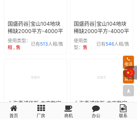
国盛药谷|宝山104地块
国盛药谷|宝山104地块
稀缺2000平方-4000平
稀缺2000平方-4000平
方独栋工业厂房总部办
方独栋工业厂房总部办
使用类型：
使用类
已有
513
人租/售
已有
546
人租/售
公出售
公出售
租 , 售
型：
售
电话
首页
上海青浦华新·中交数字
上海青浦华新·中交数字
智造港（一期）独栋分
智造港（一期）独栋厂
首页
厂房
商机
办公
联系
层出租
房出售
使用类型：
使用类型：
已有
597
人租/售
已有
655
人租/售
租 , 售
租 , 售