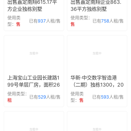
出售嘉定南翔615.17平
出售嘉定南翔企业863.
方企业独栋别墅
36平方独栋别墅
使用类
使用类型：
已有
937
人租/售
已有
758
人租/售
型：
售
售
上海宝山工业园长建路1
华新·中交数字智造港
99号单层厂房，面积26
（二期）独栋1300，20
20.8-5800平方
50，2058，2478㎡出
使用类型：
使用类
已有
529
人租/售
已有
593
人租/售
售
租
型：
售