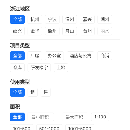
浙江地区
全部
杭州
宁波
温州
嘉兴
湖州
绍兴
金华
衢州
舟山
台州
丽水
项目类型
全部
厂房
办公室
酒店与公寓
商铺
仓库
研发楼宇
土地
使用类型
全部
租
售
面积
全部
-
1-100
101-500
501-1000
1001-5000