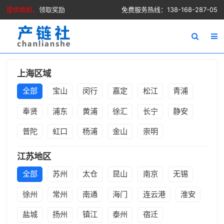
提供商机，
领取奖励
免费服务热线：138-168-287-05
上海区域
全部
宝山
闵行
嘉定
松江
青浦
奉贤
浦东
黄浦
徐汇
长宁
静安
普陀
虹口
杨浦
金山
崇明
江苏地区
全部
苏州
太仓
昆山
南京
无锡
徐州
常州
南通
海门
连云港
淮安
盐城
扬州
镇江
泰州
宿迁