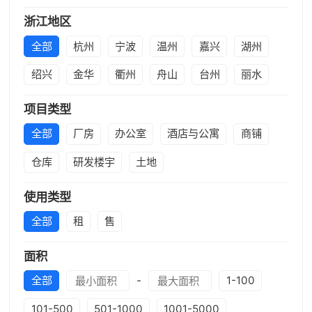
浙江地区
全部
杭州
宁波
温州
嘉兴
湖州
绍兴
金华
衢州
舟山
台州
丽水
项目类型
全部
厂房
办公室
酒店与公寓
商铺
仓库
研发楼宇
土地
使用类型
全部
租
售
面积
全部
-
1-100
101-500
501-1000
1001-5000