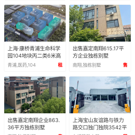
上海·康桥青浦生命科学
出售嘉定南翔615.17平
园104地块丙二类6米高
方企业独栋别墅
厂房出租|康墣生命科学
青浦,医药,104
租
南翔,独栋别墅
售
产业园
出售嘉定南翔企业863.
上海宝山友谊路与铁力
36平方独栋别墅
路交口独门独院3542平
方米厂房办公招商出租