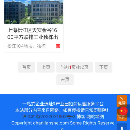
上海松江区天安金谷16
00平方联排工业独栋出
售
松江104地块，独栋
售
首页
上页
当前
1
页/共2页
下页
末页
电话
一站式企业选址&产业园招商运营服务平台
本站部分内容来自网络，如有侵权请告知即删除！
沪 ICP 备2022021802号-2
博客
网站地图
首页
Copyright
chanlianshe.com
Some Rights Reserve
d.