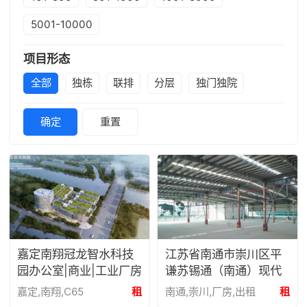
5001-10000
项目形态
全部
独栋
联排
分层
独门独院
确定
重置
嘉定南翔冠龙智水科技
江苏省南通市崇川区平
园办公室|商业|工业厂房
谦苏锡通（南通）现代
出租
产业园厂房出租
嘉定,南翔,C65
租
南通,崇川,厂房,出租
租