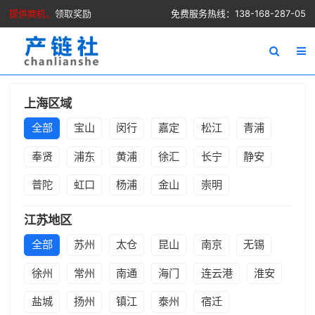
提供商机，
领取奖励
免费服务热线：138-168-287-05
上海区域
全部
宝山
闵行
嘉定
松江
青浦
奉贤
浦东
黄浦
徐汇
长宁
静安
普陀
虹口
杨浦
金山
崇明
江苏地区
全部
苏州
太仓
昆山
南京
无锡
徐州
常州
南通
海门
连云港
淮安
盐城
扬州
镇江
泰州
宿迁