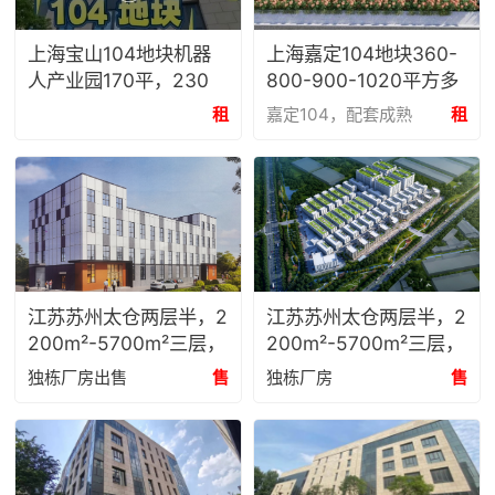
上海宝山104地块机器
上海嘉定104地块360-
人产业园170平，230
800-900-1020平方多
平，340平独栋厂房可
面积段厂房和办公室出
租
嘉定104，配套成熟
租
分层可组合出租
租
江苏苏州太仓两层半，2
江苏苏州太仓两层半，2
200m²-5700m²三层，
200m²-5700m²三层，
三层半独栋厂房出售！
三层半独栋厂房出售！
独栋厂房出售
售
独栋厂房
售
东方智汇（太仓）智能
东方智汇（太仓）智能
制造产业园
制造产业园