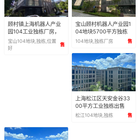
顾村镇上海机器人产业
宝山顾村机器人产业园1
园104工业独栋厂房，
04地块5700平方独栋
面积4300平出售
组装、研发、办公和展
宝山104地块,独栋,位置
104地块,独栋厂房
售
售
示总部出售
好
上海松江区天安金谷33
00平方工业独栋出售
松江104地块,独栋
售