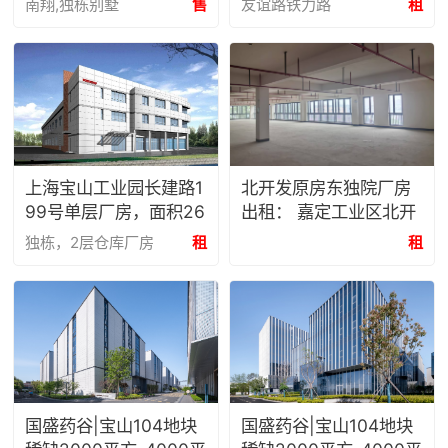
南翔,独栋别墅
售
友谊路铁力路
租
上海宝山工业园长建路1
北开发原房东独院厂房
99号单层厂房，面积26
出租： 嘉定工业区北开
20.8-5800平方
发新和路489号
独栋，2层仓库厂房
租
租
国盛药谷|宝山104地块
国盛药谷|宝山104地块