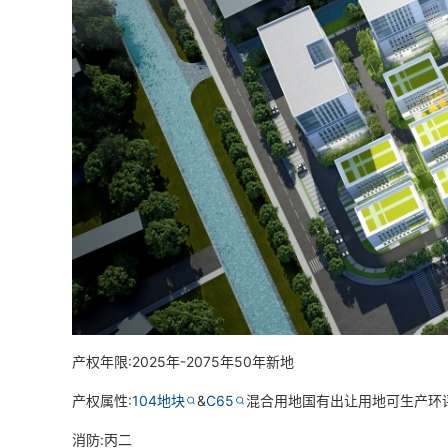
产权年限:2025年-2075年50年新地
产权属性:
104地块
&
C65
混合用地国有出让用地可生产环
消防:丙二