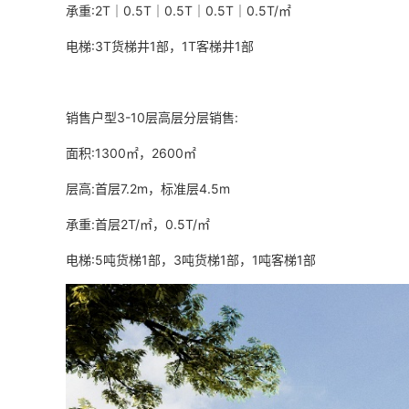
承重:2T｜0.5T｜0.5T｜0.5T｜0.5T/㎡
电梯:3T货梯井1部，1T客梯井1部
销售户型3-10层高层分层销售:
面积:1300㎡，2600㎡
层高:首层7.2m，标准层4.5m
承重:首层2T/㎡，0.5T/㎡
电梯:5吨货梯1部，3吨货梯1部，1吨客梯1部