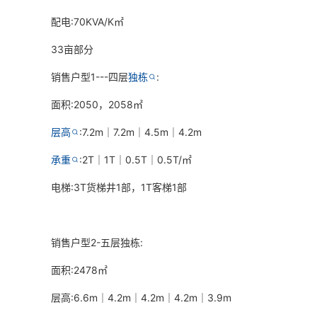
配电:70KVA/K㎡
33亩部分
销售户型1---四层
独栋
:
面积:2050，2058㎡
层高
:7.2m｜7.2m｜4.5m｜4.2m
承重
:2T｜1T｜0.5T｜0.5T/㎡
电梯:3T货梯井1部，1T客梯1部
销售户型2-五层独栋:
面积:2478㎡
层高:6.6m｜4.2m｜4.2m｜4.2m｜3.9m