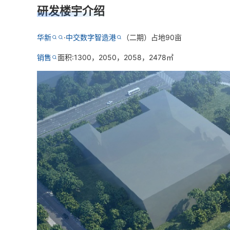
研发楼宇介绍
华新
·
中交数字智造港
（二期）占地90亩
销售
面积:1300，2050，2058，2478㎡