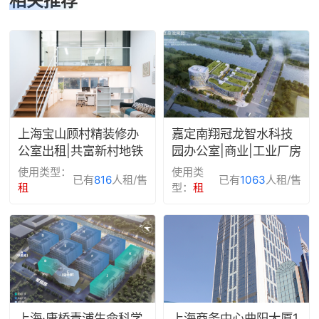
相关推荐
上海宝山顾村精装修办
嘉定南翔冠龙智水科技
公室出租|共富新村地铁
园办公室|商业|工业厂房
站|LOFT|可办可住
出租
使用类型：
使用类
已有
816
人租/售
已有
1063
人租/售
租
型：
租
上海·康桥青浦生命科学
上海商务中⼼曲阳大厦1