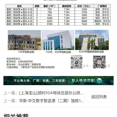
上一篇：
[上海宝山]顾村104地块总部办公研发楼出租|全玻璃幕墙，电梯直达地下车库，带楼顶花园
返回列表
上一篇：
华新·中交数字智造港（二期）独栋1300，2050，2058，2478㎡出售