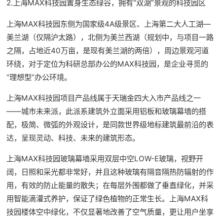
2.上海MAX科技园置身生态绿谷，拥有“双湖”景观的科技园区
上海MAX科技园东侧为国家级4A级景区、上海第二大人工湖—
美兰湖（仅隔沪太路），北侧为美兰西湖（规划中，与项目一路
之隔，占地近40万亩，是现有美兰湖的两倍），周边景观河道
环绕，对于定位为科研总部办公的MAX科技园，是企业寻觅的
“理想型”办公环境。
上海MAX科技园项目产品线属于天瑞金四大入市产品线之一
——城市未来派，此派系建筑外立面采用铝板和玻璃幕墙的搭
配，极简、微弧的外观设计，是同款世界级地标建筑最前沿的表
达，呈现灵动、科技、未来的建筑形态。
上海MAX科技园玻璃幕墙采用双层中空LOW-E玻璃，视野开
阔，日照和采光都非常好，并且这种玻璃有隔音隔热防辐射的作
用，有效的防止能量的散失；在每层外围都做了垂直绿化，并采
用智能滴灌式养护，保证了绿色植物的正常生长。上海MAX科
技园楼体空中绿化，不仅显著地改善了空气质量，更让用户坐享