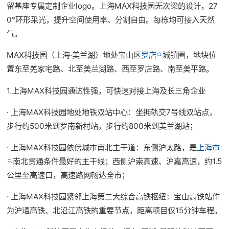
留基座专属定制企业logo。上海MAX科技园无次梁的设计，27
0°环形采光，提升空间使用率、分割自由。每栋均可接入天然
气。
MAX科技园（上海·美兰湖）地处宝山区
罗店
城镇圈，地块位
置东至羌家宅路、北至美兰湖路、西至罗店路、南至美平路。
1.上海MAX科技园通达性强，可快速对接上海及长三角企业
· 上海MAX科技园地处地铁双站中心：坐拥轨交7号线双站点，
步行约500米到罗南新村站，步行约800米到美兰湖站；
· 上海MAX科技园依傍城市南北主干道：东侧沪太路，是
上海市
南北贯通条件最好的主干线；西侧沪崇高速、沪嘉高速，约1.5
公里至高速口，高速路网畅达全市；
· 上海MAX科技园紧邻上海第二大综合高铁枢纽：宝山高铁站作
为沪通高铁、北沿江高铁的重要节点，距离项目仅15分钟车程。