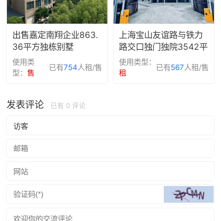
出售嘉定南翔企业863.
上海宝山友谊路与铁力
36平方独栋别墅
路交口独门独院3542平
方米厂房办公招商出租
使用类
使用类型：
已有
754
人租/售
已有
567
人租/售
型：
售
租
发表评论
已有
0
评论