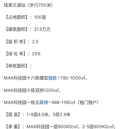
线美兰湖站（步行700米）
【占地面积】：100亩
【建筑面积】：21.5万方
【容 积 率】：2.5
【绿 化 率】：25%
【单栋面积】：
MAX科技园十六栋蝶型
独栋
780-1000㎡，
MAX科技园十栋双拼1200㎡，
MAX科技园一栋五
联排
986-1160㎡（独门独户）
【层 高】：1-4层4.5米，5层3.9米
【承 重】：MAX科技园一层800KG/㎡，2-5层600KG/㎡；