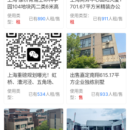
园104地块丙二类6米高
701.67平⽅⽶精装办公
厂房出租|康墣生命科学
室出租
使用类
使用类型：
已有
890
人租/售
已有
911
人租/售
产业园
型：
租
租
上海重磅规划曝光！虹
出售嘉定南翔615.17平
桥、漕河泾、五角场、
方企业独栋别墅
大柏树、真如集体更新
使用类
使用类
已有
534
人租/售
已有
933
人租/售
型：
型：
售