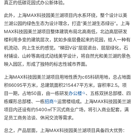
真正的低碳花园式办公新体验。
此外，上海MAX科技园美兰湖项目内水系环绕，整个设计以美
兰湖公园的绿色生态为设计理念，打造“美兰湖生态绿谷”。上海
MAX科技园美兰湖项目整体建筑布局北高南低，北边高层研发
楼利用多变的建筑层次，犹如多座层叠起来的花园，给人一种有
机流动、向上生长的感觉。“梯田V谷”层层退台、层层绿化，石
材铺设、山岭等高线式动线美学设计，将自然光和美兰湖的景色
映入园区，形成了独特的标志性城市界面。
上海MAX科技园美兰湖项目用地性质为c65科研用地，总占地面
积66095平方米，总建筑面积215447平方米，容积率2.5。项
目一期，占地50亩，由一栋研发
办公楼
、五栋双拼总部楼、四
栋蝶形总部楼、一栋
招商
运营楼组成。上海MAX科技园美兰湖
项目内还设有约5400㎡下沉式商业广场，将引入商业配套，满
足员工商务洽谈、休闲交流等需求。
总之，产品层面，上海MAX科技园美兰湖项目具备四大优势：