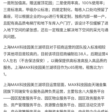
一是附加值高，赠送屋顶花园；二是使用率高，100%使用率；
三是标准高，甲级办公标准；四是定制化，每栋入口处均预留了
基座，可以根据企业的logo进行专属定制，独栋内部一梯一户，
且配有高品质电梯厅和地下车库入户门厅，该设计不仅缓解了进
入地下空间的紧张感，还在一定程度上解决地下空间的采光与通
风问题。
上海MAX科技园美兰湖项目对于招商运营的团队投入标准相较
于其他项目是较高的，目前该项目招商编制在38人，后期运营4
0人左右（不含保洁保安），以确保提供高标准高投入高品质的
服务。上海MAX科技园美兰湖项目作为c65用地，租售比为1:
1。
上海MAX科技园美兰湖项目运营层面，MAX科技园由天瑞金集
团旗下同瑞安专业服务品牌负责运营，主要包含八大服务平台
——园区配套服务平台、园区物业服务平台、园区政务服务平
台、资产管理服务平台、资源整合服务平台、园区活动交流平
台、产业政策服务平台、金融资本服务平台，由此助力企业成长