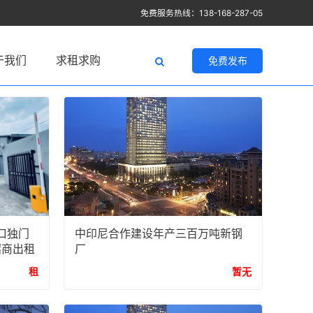
免费服务热线：138-168-287-05
于我们
求租求购
免费发布
口独门
中印尼合作建设年产三百万吨新钢
招商出租
厂
租
暂无