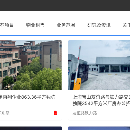
推荐项目
物业租售
业务范围
研究及资讯
关
南翔企业863.36平方独栋
上海宝山友谊路与铁力路交
独院3542平方米厂房办公
栋别墅
售
友谊路铁力路