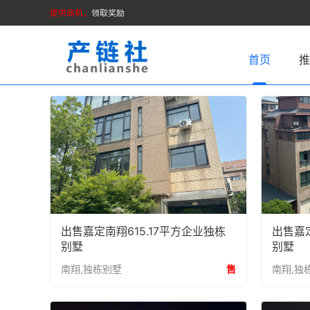
提供商机，
领取奖励
首页
出售嘉定南翔615.17平方企业独栋
出售嘉定
别墅
别墅
南翔,独栋别墅
售
南翔,独