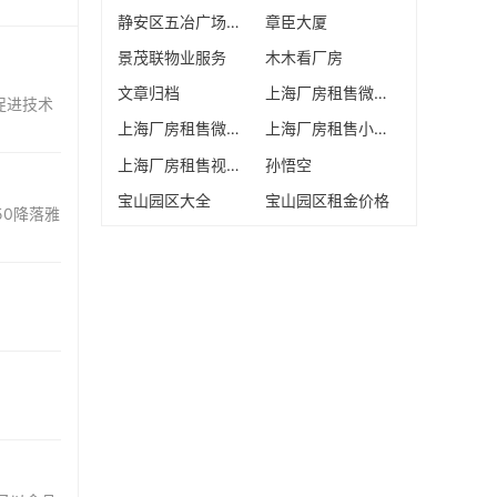
静安区五冶广场办公室出租
章臣大厦
景茂联物业服务
木木看厂房
文章归档
上海厂房租售微信号
，促进技术
上海厂房租售微信抖音号
上海厂房租售小红书号
上海厂房租售视频号
孙悟空
宝山园区大全
宝山园区租金价格
50降落雅