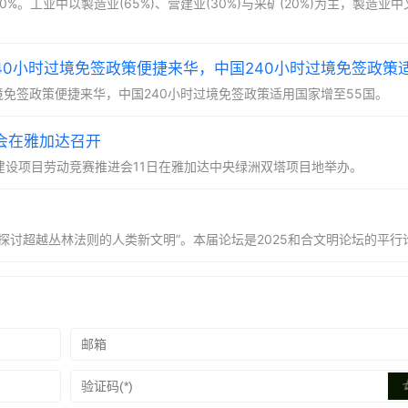
%。工业中以製造业(65%)、营建业(30%)与采矿(20%)为主，製造业
过境免签政策便捷来华，中国240小时过境免签政策适用国家增至55国。
会在雅加达召开
外建设项目劳动竞赛推进会11日在雅加达中央绿洲双塔项目地举办。
“探讨超越丛林法则的人类新文明”。本届论坛是2025和合文明论坛的平