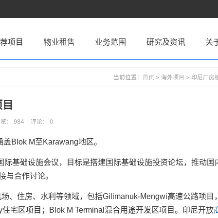
推荐项目
物业租售
业务范围
研究及资讯
关
当前位置：
首页
>
海外项目
>
印尼厂房
项目
览： 984
评论： 0
lok M至Karawang地区。
国际基础设施会议，目标是搭建国际基础设施投资论坛，推动国
接与合作讨论。
住房、水利等领域，包括Gilimanuk-Mengwi高速公路项目
City住宅区项目；Blok M Terminal混合用途开发区项目。印尼开放