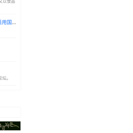
中又以食品
自2025年6月12日起，印度尼西亚公民可适用240小时过境免签政策便捷来华，中国240小时过境免签政策适用国家增至55国。
行论坛。