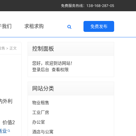
免费服务热线：138-168-287-05
于我们
求租求购
免费发布
控制面板
租售
> 正文
您好，欢迎到访网站！
登录后台
查看权限
网站分类
内外利
物业租售
工业厂房
办公室
，价值2
商业
酒店与公寓