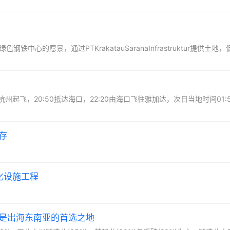
钢铁中心的愿景，通过PTKrakatauSaranaInfrastruktur提供土地
杭州起飞，20:50抵达海口，22:20由海口飞往雅加达，次日当地时间01:
存
化设施工程
是出海东南亚的首选之地