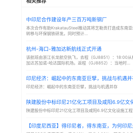
相关推荐
中印尼合作建设年产三百万吨新钢厂
本次合作有助KrakatauSteel推动其将芝勒贡打造成东南亚绿色
转移与环保钢铁研发。同时预计...
杭州-海口-雅加达新航线正式开通
该航班由浙江长龙航空执飞，去程（GJ8851）：18:00从
加达苏加诺-哈达国际机场。返程（GJ8852）：当地时...
印尼经济：崛起中的东南亚巨擘，挑战与机遇并
印尼经济：崛起中的东南亚巨擘，挑战与机遇并存
陕建股份中标印尼21亿化工项目及咸阳6.9亿文
陕建股份中标印尼21亿化工项目及咸阳6.9亿文化设施工程
【印度尼西亚】得印尼者，得东南亚，为何印尼