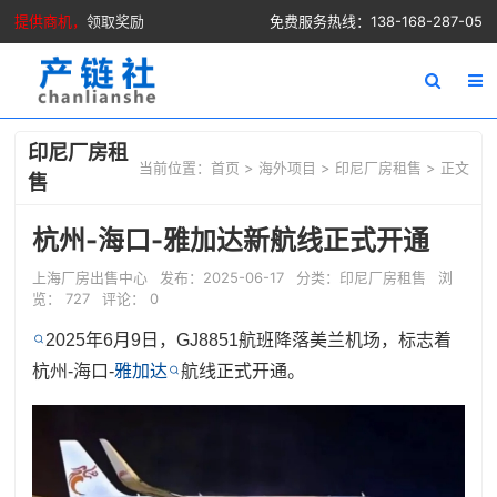
提供商机，
领取奖励
免费服务热线：138-168-287-05
印尼厂房租
当前位置：
首页
>
海外项目
>
印尼厂房租售
> 正文
售
杭州-海口-雅加达新航线正式开通
上海厂房出售中心
发布：2025-06-17
分类：
印尼厂房租售
浏
览： 727
评论： 0
2025年6月9日，GJ8851航班降落美兰机场，标志着
杭州-海口-
雅加达
航线正式开通。