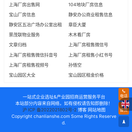
上海厂房出售网
104地块厂房信息
宝山厂房信息
静安办公商业租售信息
静安区五冶广场办公室出租
章臣大厦
景茂联物业服务
木木看厂房
文章归档
上海厂房租售微信号
上海厂房租售微信抖音号
上海厂房租售小红书号
上海厂房租售视频号
孙悟空
宝山园区大全
宝山园区租金价格
电话
一站式企业选址&产业园招商运营服务平台
本站部分内容来自网络，如有侵权请告知即删除！
沪 ICP 备2022021802号-2
博客
网站地图
首页
Copyright
chanlianshe.com
Some Rights Reserve
d.