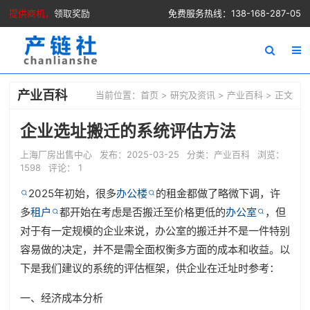
提供商机，
领取奖励
免费服务热线：138-168-287-05
产业百科
当前位置：
首页
>
研究及资讯
>
产业百科
> 正文
企业选址搬迁的系统评估方法
上海厂房出售中心
发布：2025-03-25
分类：
产业百科
浏览：
1598
评论： 1
2025年初始，很多
办公楼
的租金都做了略微下调，许
多
租户
都开始在考虑是否搬迁至价格更低的
办公室
，但
对于有一定规模的企业来说，办公室的搬迁并不是一件特别
容易做的决定，并不是需全面权衡多方面的成本和收益。以
下是我们建议的系统的评估框架，供企业在迁址时参考：
一、经济成本分析