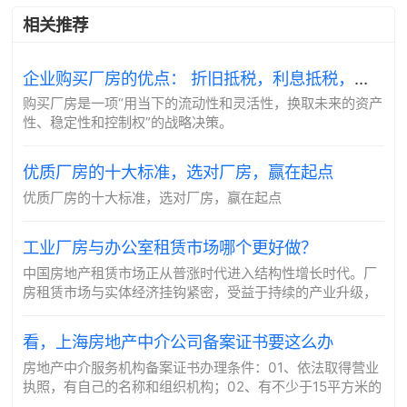
相关推荐
企业购买厂房的优点： 折旧抵税，利息抵税，对抗通胀，信用提升
购买厂房是一项“用当下的流动性和灵活性，换取未来的资产
性、稳定性和控制权”的战略决策。
优质厂房的十大标准，选对厂房，赢在起点
优质厂房的十大标准，选对厂房，赢在起点
工业厂房与办公室租赁市场哪个更好做？
中国房地产租赁市场正从普涨时代进入结构性增长时代。厂
房租赁市场与实体经济挂钩紧密，受益于持续的产业升级，
前景更为明朗和稳健。办公室租赁市场则面临短期挑战，但
长期来看，那些能够适应新工作方式、提...
看，上海房地产中介公司备案证书要这么办
房地产中介服务机构备案证书办理条件：01、依法取得营业
执照，有自己的名称和组织机构；02、有不少于15平方米的
固定服务场所；03、有必要的财产和经费，注册资金不少于