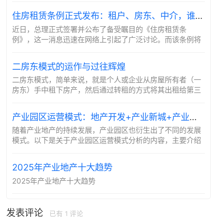
30万元，仅...
住房租赁条例正式发布：租户、房东、中介，谁将迎来新挑战？
近日，总理正式签署并公布了备受瞩目的《住房租赁条
例》，这一消息迅速在网络上引起了广泛讨论。而该条例将
于九月十五日正式生效，标志着租房领域将迎来十年来最为
重大的变革，所有参与住房租赁角色都将面临新的游戏...
二房东模式的运作与过往辉煌
二房东模式，简单来说，就是个人或企业从房屋所有者（一
房东）手中租下房产，然后通过转租的方式将其出租给第三
方租客，从中赚取租金差价。在实际操作中，二房东的角色
不仅仅局限于转租，还涉及到房屋的管理、维护...
产业园区运营模式：地产开发+产业新城+产业投资+产业服务
随着产业地产的持续发展，产业园区也衍生出了不同的发展
模式。以下是关于产业园区运营模式分析的内容，主要介绍
了以产业租售、合作、投资、服务为主的几种园区运营模
式。
2025年产业地产十大趋势
2025年产业地产十大趋势
发表评论
已有
1
评论